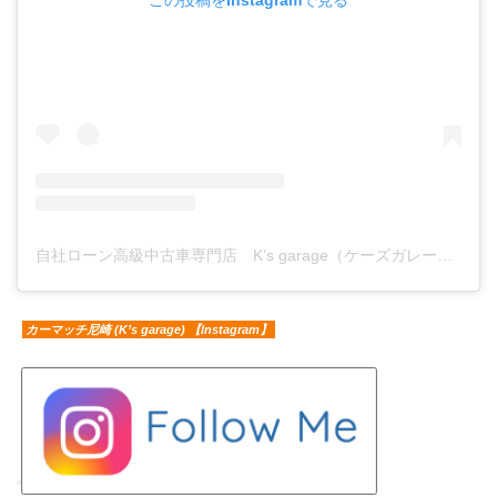
自社ローン高級中古車専門店 K’s garage（ケーズガレージ）(@ks.garage.carshop)がシェアした投稿
カーマッチ尼崎 (K’s garage) 【Instagram】