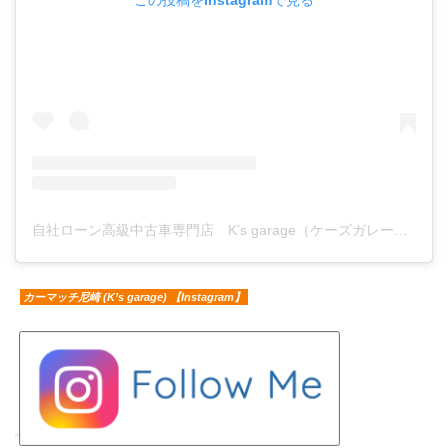
自社ローン高級中古車専門店 K’s garage（ケーズガレージ）(@ks.garage.carshop)がシェアした投稿
カーマッチ尼崎 (K’s garage) 【Instagram】