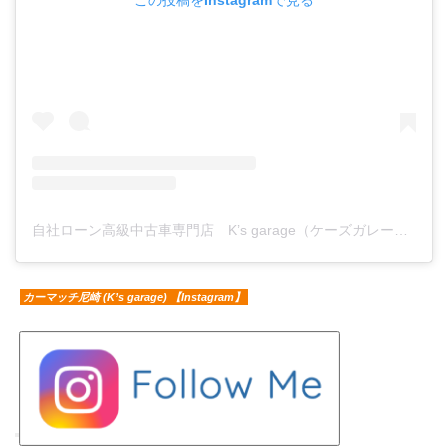
自社ローン高級中古車専門店 K’s garage（ケーズガレージ）(@ks.garage.carshop)がシェアした投稿
カーマッチ尼崎 (K’s garage) 【Instagram】