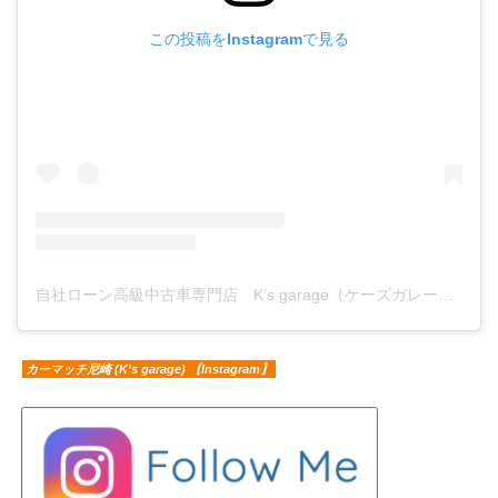
この投稿をInstagramで見る
自社ローン高級中古車専門店 K’s garage（ケーズガレージ）(@ks.garage.carshop)がシェアした投稿
カーマッチ尼崎 (K’s garage) 【Instagram】