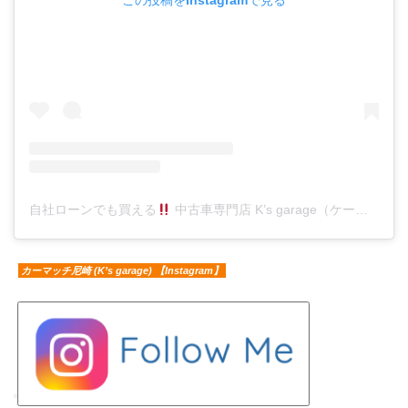
自社ローンでも買える
中古車専門店 K’s garage（ケーズガレージ）(@ks.garage.carshop)がシェアした投稿
カーマッチ尼崎 (K’s garage) 【Instagram】