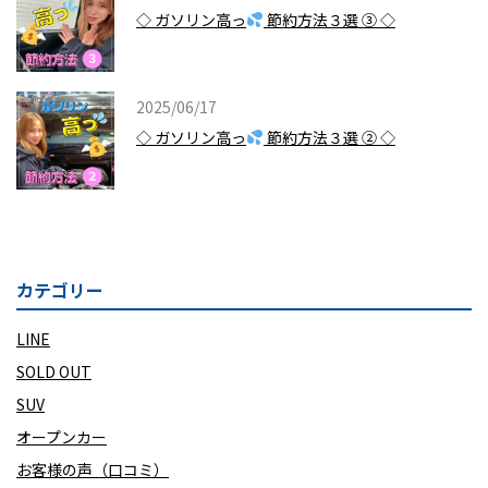
◇ ガソリン高っ
節約方法３選 ③ ◇
2025/06/17
◇ ガソリン高っ
節約方法３選 ② ◇
カテゴリー
LINE
SOLD OUT
SUV
オープンカー
お客様の声（口コミ）